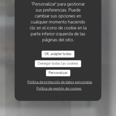
'Personalizar' para gestionar
sus preferencias. Puede
RESERVAR UNA MESA
cambiar sus opciones en
cualquier momento haciendo
clic en el icono de cookie en la
parte inferior izquierda de las
páginas del sitio.
OK, aceptar todas
Denegar todas las cookies
Personalizar
Política de protección de datos personales
Política de gestión de cookies