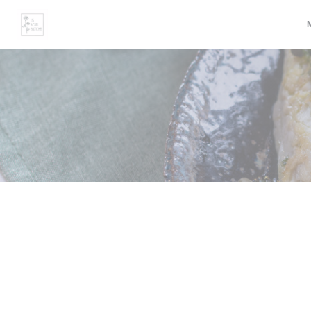
Πίνακας διαχείρισης "Μπισκότων" (Cookies)