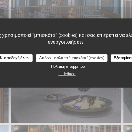
 χρησιμοποιεί "μπισκότα" (cookies) και σας επιτρέπει να ελέ
ενεργοποιήσετε
K, αποδοχή όλων
Απόρριψε όλα τα "μπισκότα" (cookies)
Εξατομίκε
Πολιτική απορρήτου
undefined